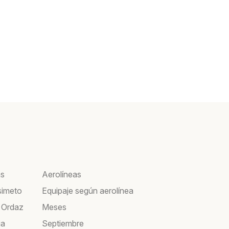
as
Aerolíneas
simeto
Equipaje según aerolínea
 Ordaz
Meses
ia
Septiembre