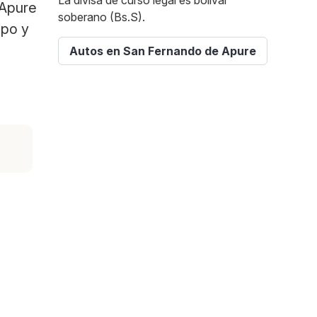
La divisa de curso legal es bolívar
 Apure
soberano (Bs.S).
mpo y
Autos en San Fernando de Apure