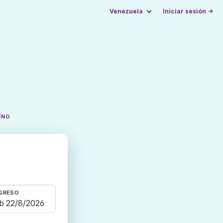
Venezuela
Iniciar sesión →
INO
GRESO