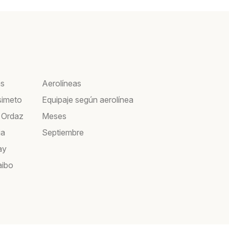
as
Aerolíneas
simeto
Equipaje según aerolínea
 Ordaz
Meses
ia
Septiembre
ay
aibo