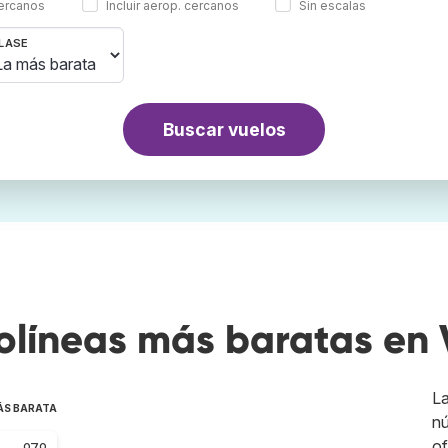
cercanos
Incluir aerop. cercanos
Sin escalas
LASE
Buscar vuelos
olíneas más baratas en 
L
ÁS BARATA
nú
of