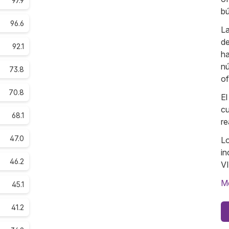
97.9
b
96.6
L
de
92.1
ha
nú
73.8
of
70.8
El
cu
68.1
re
47.0
Lo
in
46.2
VI
Me
45.1
41.2