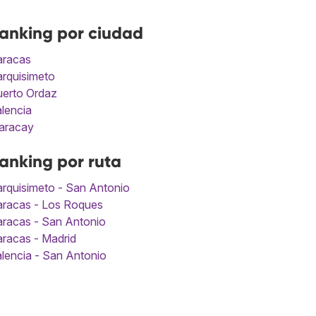
anking por ciudad
aracas
rquisimeto
uerto Ordaz
lencia
aracay
anking por ruta
rquisimeto - San Antonio
aracas - Los Roques
racas - San Antonio
racas - Madrid
lencia - San Antonio