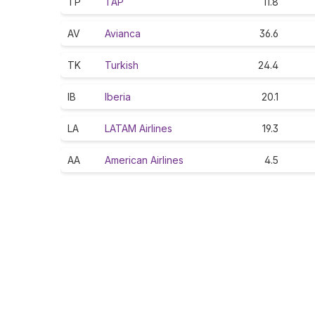
TP
TAP
11.8
AV
Avianca
36.6
TK
Turkish
24.4
IB
Iberia
20.1
LA
LATAM Airlines
19.3
AA
American Airlines
4.5