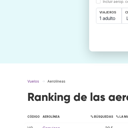
Incluir aerop. 
VIAJEROS
C
1 adulto
Vuelos
Aerolíneas
Ranking de las aer
CÓDIGO
AEROLÍNEA
% BÚSQUEDAS
% LA M