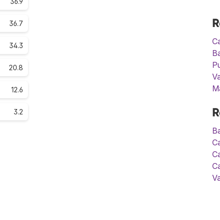
36.9
R
36.7
C
34.3
Ba
P
20.8
Va
M
12.6
R
3.2
Ba
C
Ca
Ca
Va