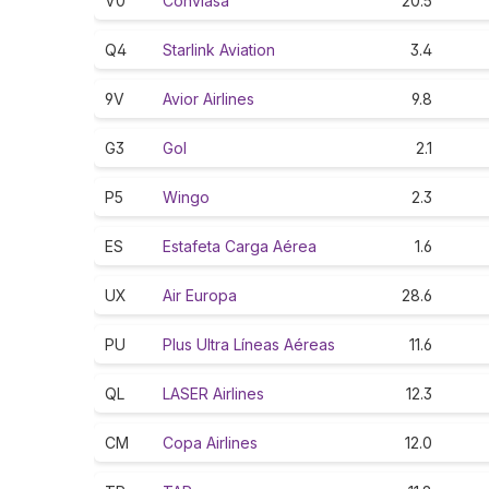
V0
Conviasa
20.5
Q4
Starlink Aviation
3.4
9V
Avior Airlines
9.8
G3
Gol
2.1
P5
Wingo
2.3
ES
Estafeta Carga Aérea
1.6
UX
Air Europa
28.6
PU
Plus Ultra Líneas Aéreas
11.6
QL
LASER Airlines
12.3
CM
Copa Airlines
12.0