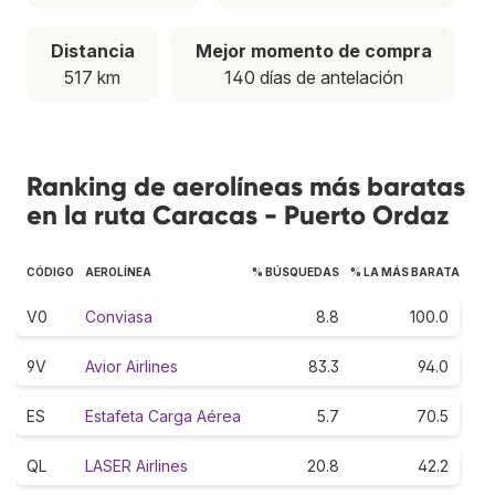
Distancia
Mejor momento de compra
517 km
140 días de antelación
Ranking de aerolíneas más baratas
en la ruta Caracas - Puerto Ordaz
CÓDIGO
AEROLÍNEA
% BÚSQUEDAS
% LA MÁS BARATA
V0
Conviasa
8.8
100.0
9V
Avior Airlines
83.3
94.0
ES
Estafeta Carga Aérea
5.7
70.5
QL
LASER Airlines
20.8
42.2