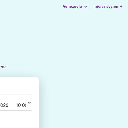
Venezuela
Iniciar sesión →
INO
N