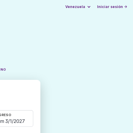
Venezuela
Iniciar sesión →
INO
GRESO