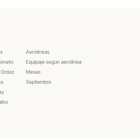
as
Aerolíneas
simeto
Equipaje según aerolínea
 Ordaz
Meses
ia
Septiembre
ay
aibo