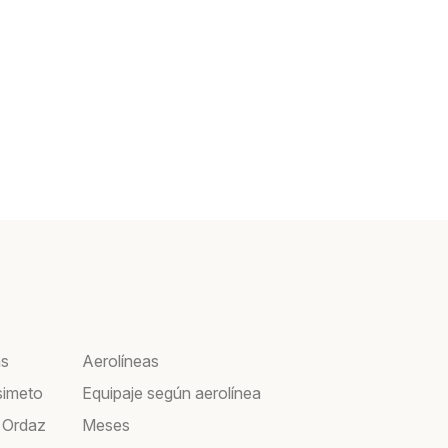
as
Aerolíneas
simeto
Equipaje según aerolínea
 Ordaz
Meses