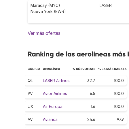
Maracay (MYC)
LASER
Nueva York (EWR)
Ver más ofertas
Ranking de las aerolíneas más
CÓDIGO
AEROLÍNEA
% BÚSQUEDAS
% LA MÁS BARATA
QL
LASER Airlines
32.7
100.0
9V
Avior Airlines
6.5
100.0
UX
Air Europa
1.6
100.0
AV
Avianca
24.6
97.9