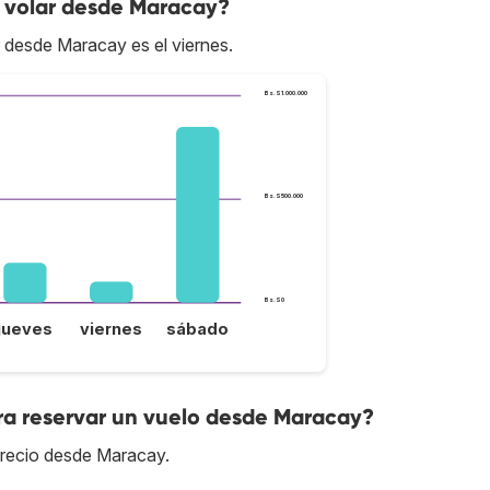
 volar desde Maracay?
r desde Maracay es el viernes.
Bs.S1.000.000
Bs.S500.000
Bs.S0
jueves
viernes
sábado
ra reservar un vuelo desde Maracay?
precio desde Maracay.