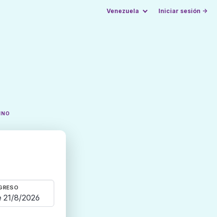
Venezuela
Iniciar sesión →
INO
GRESO