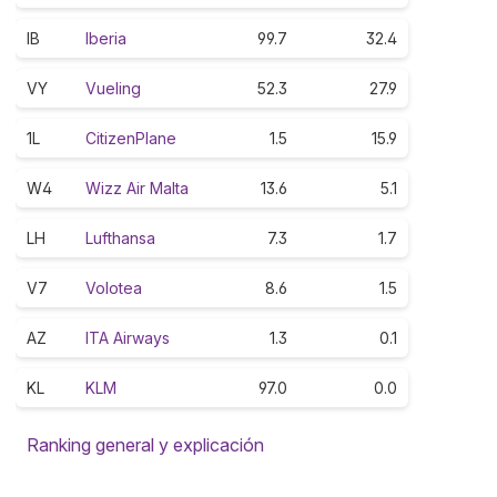
IB
Iberia
99.7
32.4
VY
Vueling
52.3
27.9
1L
CitizenPlane
1.5
15.9
W4
Wizz Air Malta
13.6
5.1
LH
Lufthansa
7.3
1.7
V7
Volotea
8.6
1.5
AZ
ITA Airways
1.3
0.1
KL
KLM
97.0
0.0
Ranking general y explicación