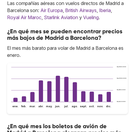
Las compañías aéreas con vuelos directos de Madrid a
Barcelona son:
Air Europa
,
British Airways
,
Iberia
,
Royal Air Maroc
,
Starlink Aviation
y
Vueling
.
¿En qué mes se pueden encontrar precios
más bajos de Madrid a Barcelona?
El mes más barato para volar de Madrid a Barcelona es
enero.
Bs.S120.000
Bs.S100.000
Bs.S80.000
Bs.S60.000
ene.
feb.
mar.
abr.
may.
jun.
jul.
ago.
sept.
oct.
nov.
dic.
¿En qué mes los boletos de avión de