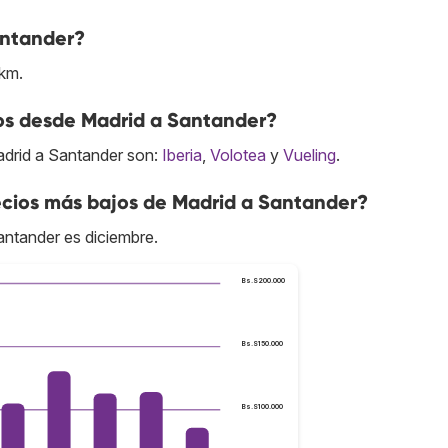
antander?
 km.
tos desde Madrid a Santander?
adrid a Santander son:
Iberia
,
Volotea
y
Vueling
.
cios más bajos de Madrid a Santander?
antander es diciembre.
Bs.S200.000
Bs.S150.000
Bs.S100.000