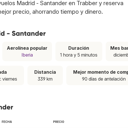
 vuelos Madrid - Santander en Trabber y reserva
ejor precio, ahorrando tiempo y dinero.
id - Santander
Aerolínea popular
Duración
Mes ba
Iberia
1 hora y 5 minutos
diciem
ada
Distancia
Mejor momento de com
: viernes
339 km
90 días de antelación
nder
FECHA
PRECIO