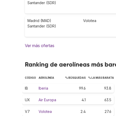
Santander (SDR)
Madrid (MAD)
Volotea
Santander (SDR)
Ver más ofertas
Ranking de aerolíneas más bar
CÓDIGO
AEROLÍNEA
% BÚSQUEDAS
% LA MÁS BARATA
IB
Iberia
99.6
93.8
UX
Air Europa
4.1
63.5
V7
Volotea
2.4
27.6