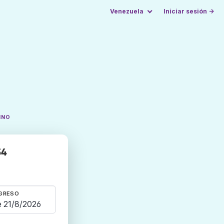
Venezuela
Iniciar sesión →
INO
54
GRESO