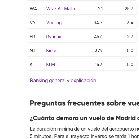
W4
Wizz Air Malta
2.1
25.7
VY
Vueling
34.7
3.4
FR
Ryanair
45.6
2.7
NT
Binter
37.9
0.0
KL
KLM
14.3
0.0
Ranking general y explicación
Preguntas frecuentes sobre vu
¿Cuánto demora un vuelo de Madrid 
La duración mínima de un vuelo del aeropuerto n
5 minutos. Para el trayecto inverso se tarda 1 ho