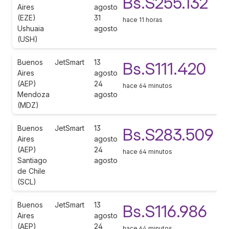
Bs.S255.132
Aires
agosto
(EZE)
31
hace 11 horas
Ushuaia
agosto
(USH)
Buenos
JetSmart
13
Bs.S111.420
Aires
agosto
(AEP)
24
hace 64 minutos
Mendoza
agosto
(MDZ)
Buenos
JetSmart
13
Bs.S283.509
Aires
agosto
(AEP)
24
hace 64 minutos
Santiago
agosto
de Chile
(SCL)
Buenos
JetSmart
13
Bs.S116.986
Aires
agosto
(AEP)
24
hace 64 minutos