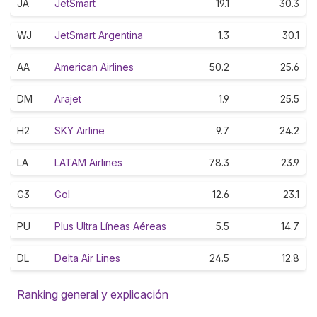
JA
JetSmart
19.1
30.3
WJ
JetSmart Argentina
1.3
30.1
AA
American Airlines
50.2
25.6
DM
Arajet
1.9
25.5
H2
SKY Airline
9.7
24.2
LA
LATAM Airlines
78.3
23.9
G3
Gol
12.6
23.1
PU
Plus Ultra Líneas Aéreas
5.5
14.7
DL
Delta Air Lines
24.5
12.8
Ranking general y explicación