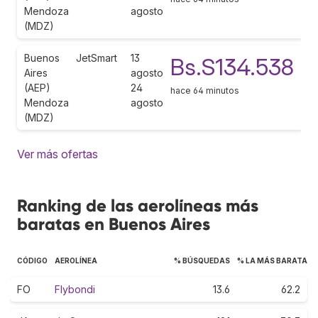
Mendoza
agosto
(MDZ)
Buenos
JetSmart
13
Bs.S134.538
Aires
agosto
(AEP)
24
hace 64 minutos
Mendoza
agosto
(MDZ)
Ver más ofertas
Ranking de las aerolíneas más
baratas en Buenos Aires
CÓDIGO
AEROLÍNEA
% BÚSQUEDAS
% LA MÁS BARATA
FO
Flybondi
13.6
62.2