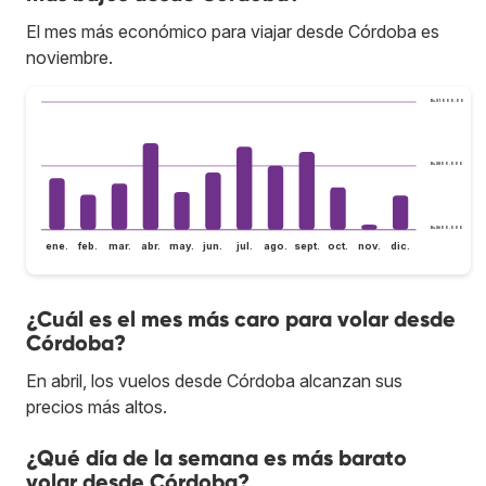
El mes más económico para viajar desde Córdoba es
noviembre.
Bs.S1.000.000
Bs.S800.000
Bs.S600.000
ene.
feb.
mar.
abr.
may.
jun.
jul.
ago.
sept.
oct.
nov.
dic.
¿Cuál es el mes más caro para volar desde
Córdoba?
En abril, los vuelos desde Córdoba alcanzan sus
precios más altos.
¿Qué día de la semana es más barato
volar desde Córdoba?