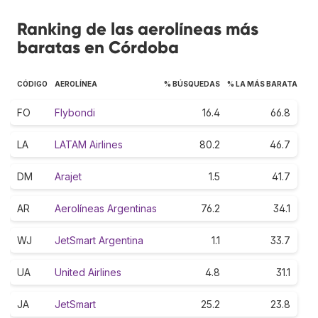
Ranking de las aerolíneas más
baratas en Córdoba
CÓDIGO
AEROLÍNEA
% BÚSQUEDAS
% LA MÁS BARATA
FO
Flybondi
16.4
66.8
LA
LATAM Airlines
80.2
46.7
DM
Arajet
1.5
41.7
AR
Aerolíneas Argentinas
76.2
34.1
WJ
JetSmart Argentina
1.1
33.7
UA
United Airlines
4.8
31.1
JA
JetSmart
25.2
23.8