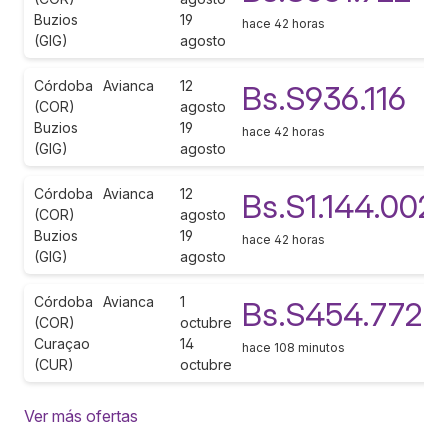
Buzios
19
hace 42 horas
(GIG)
agosto
Córdoba
Avianca
12
Bs.S936.116
(COR)
agosto
Buzios
19
hace 42 horas
(GIG)
agosto
Córdoba
Avianca
12
Bs.S1.144.002
(COR)
agosto
Buzios
19
hace 42 horas
(GIG)
agosto
Córdoba
Avianca
1
Bs.S454.772
(COR)
octubre
Curaçao
14
hace 108 minutos
(CUR)
octubre
Ver más ofertas