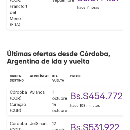
(COR)
septiembre
Fráncfort
hace 7 horas
del
Meno
(FRA)
Últimas ofertas desde Córdoba,
Argentina de ida y vuelta
ORIGEN -
AEROLÍNEAS
IDA -
PRECIO
DESTINO
VUELTA
Córdoba
Avianca
1
Bs.S454.772
(COR)
octubre
Curaçao
14
hace 108 minutos
(CUR)
octubre
Córdoba
JetSmart
12
Bs.S531.922
(COR)
agosto