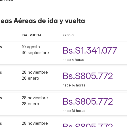
íneas Aéreas de ida y vuelta
IDA - VUELTA
PRECIO
as
10 agosto
Bs.S1.341.077
30 septiembre
hace 4 horas
as
28 noviembre
Bs.S805.772
28 enero
hace 16 horas
as
28 noviembre
Bs.S805.772
28 enero
hace 16 horas
as
28 noviembre
Bs.S805.772