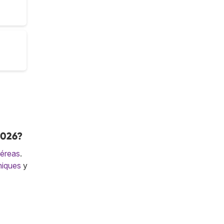
2026?
Aéreas
.
niques
y