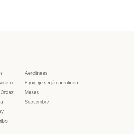
as
Aerolíneas
simeto
Equipaje según aerolínea
 Ordaz
Meses
ia
Septiembre
ay
aibo