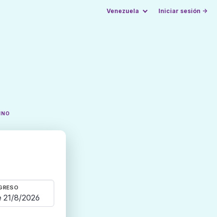
Venezuela
Iniciar sesión →
INO
GRESO