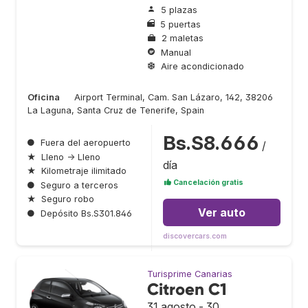
5 plazas
5 puertas
2 maletas
Manual
Aire acondicionado
Oficina
Airport Terminal, Cam. San Lázaro, 142, 38206
La Laguna, Santa Cruz de Tenerife, Spain
Bs.S8.666
●
Fuera del aeropuerto
/
★
Lleno → Lleno
día
★
Kilometraje ilimitado
Cancelación gratis
●
Seguro a terceros
★
Seguro robo
Ver auto
●
Depósito Bs.S301.846
discovercars.com
Turisprime Canarias
Citroen C1
31 agosto - 30