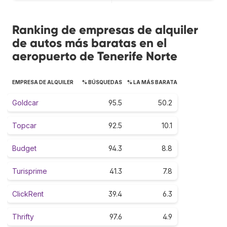
Ranking de empresas de alquiler
de autos más baratas en el
aeropuerto de Tenerife Norte
EMPRESA DE ALQUILER
% BÚSQUEDAS
% LA MÁS BARATA
Goldcar
95.5
50.2
Topcar
92.5
10.1
Budget
94.3
8.8
Turisprime
41.3
7.8
ClickRent
39.4
6.3
Thrifty
97.6
4.9