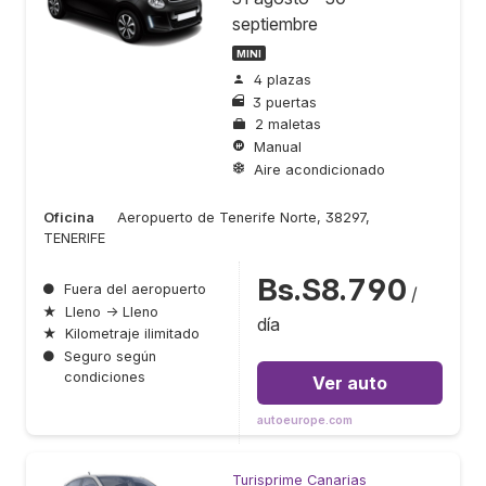
septiembre
MINI
4 plazas
3 puertas
2 maletas
Manual
Aire acondicionado
Oficina
Aeropuerto de Tenerife Norte, 38297,
TENERIFE
Bs.S8.790
●
Fuera del aeropuerto
/
★
Lleno → Lleno
día
★
Kilometraje ilimitado
●
Seguro según
condiciones
Ver auto
autoeurope.com
Turisprime Canarias