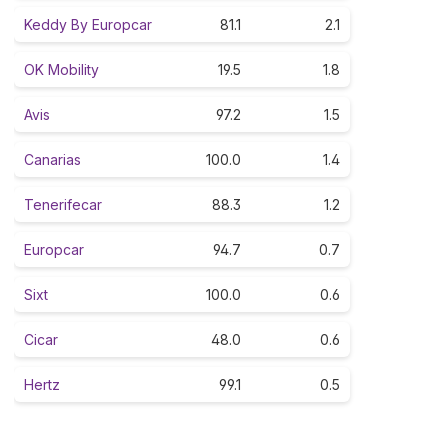
Keddy By Europcar
81.1
2.1
OK Mobility
19.5
1.8
Avis
97.2
1.5
Canarias
100.0
1.4
Tenerifecar
88.3
1.2
Europcar
94.7
0.7
Sixt
100.0
0.6
Cicar
48.0
0.6
Hertz
99.1
0.5