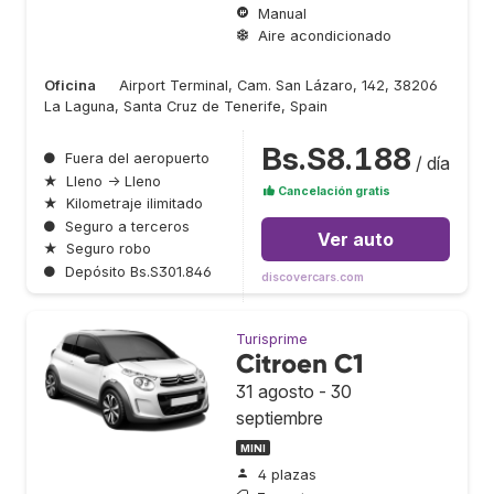
Manual
Aire acondicionado
Oficina
Airport Terminal, Cam. San Lázaro, 142, 38206
La Laguna, Santa Cruz de Tenerife, Spain
Bs.S8.188
●
Fuera del aeropuerto
/ día
★
Lleno → Lleno
Cancelación gratis
★
Kilometraje ilimitado
●
Seguro a terceros
Ver auto
★
Seguro robo
●
Depósito Bs.S301.846
discovercars.com
Turisprime
Citroen C1
31 agosto - 30
septiembre
MINI
4 plazas