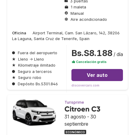
3 puertas
1 maleta
Manual
Aire acondicionado
Oficina
Airport Terminal, Cam. San Lázaro, 142, 38206
La Laguna, Santa Cruz de Tenerife, Spain
Bs.S8.188
●
Fuera del aeropuerto
/ día
★
Lleno → Lleno
Cancelación gratis
★
Kilometraje ilimitado
●
Seguro a terceros
Ver auto
★
Seguro robo
●
Depósito Bs.S301.846
discovercars.com
Turisprime
Citroen C3
31 agosto - 30
septiembre
ECONÓMICO