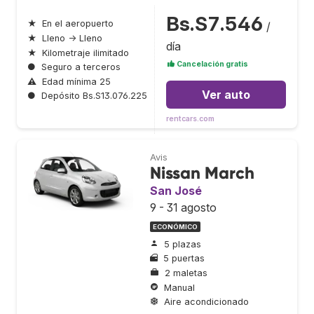
Bs.S7.546
★
En el aeropuerto
/
★
Lleno → Lleno
día
★
Kilometraje ilimitado
Cancelación gratis
●
Seguro a terceros
⚠
Edad mínima 25
Ver auto
●
Depósito Bs.S13.076.225
rentcars.com
Avis
Nissan March
San José
9 - 31 agosto
ECONÓMICO
5 plazas
5 puertas
2 maletas
Manual
Aire acondicionado