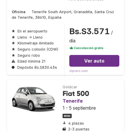
Oficina
Tenerife South Airport, Granadilla, Santa Cruz
de Tenerife, 38610, España
Bs.S3.571
★
En el aeropuerto
/
★
Lleno → Lleno
día
★
Kilometraje ilimitado
Cancelación gratis
★
Seguro colisión (CDW)
★
Seguro robo
Ver auto
⚠
Edad mínima 21
●
Depósito Bs.S830.434
vipcars.com
Goldcar
Fiat 500
Tenerife
1 - 5 septiembre
MINI
4 plazas
2-3 puertas