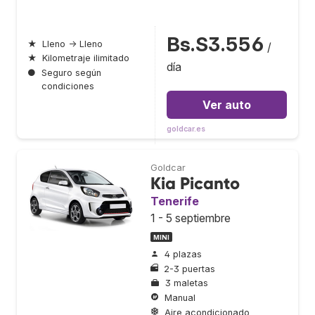
Bs.S3.556
★
Lleno → Lleno
/
★
Kilometraje ilimitado
día
●
Seguro según
condiciones
Ver auto
goldcar.es
Goldcar
Kia Picanto
Tenerife
1 - 5 septiembre
MINI
4 plazas
2-3 puertas
3 maletas
Manual
Aire acondicionado