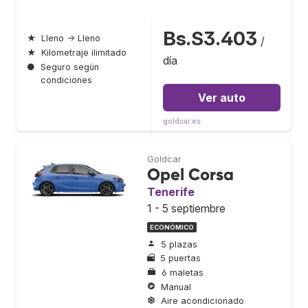
Bs.S3.403
★
Lleno → Lleno
/
★
Kilometraje ilimitado
día
●
Seguro según
condiciones
Ver auto
goldcar.es
Goldcar
Opel Corsa
Tenerife
1 - 5 septiembre
ECONÓMICO
5 plazas
5 puertas
6 maletas
Manual
Aire acondicionado