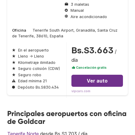
3 maletas
Manual
Aire acondicionado
Oficina
Tenerife South Airport, Granadilla, Santa Cruz
de Tenerife, 38610, España
Bs.S3.663
★
En el aeropuerto
/
★
Lleno → Lleno
día
★
Kilometraje ilimitado
Cancelación gratis
★
Seguro colisión (CDW)
★
Seguro robo
Ver auto
⚠
Edad mínima 21
●
Depósito Bs.S830.434
vipcars.com
Principales aeropuertos con oficina
de Goldcar
Tenerife Norte
desde Bs.S1.703 / día