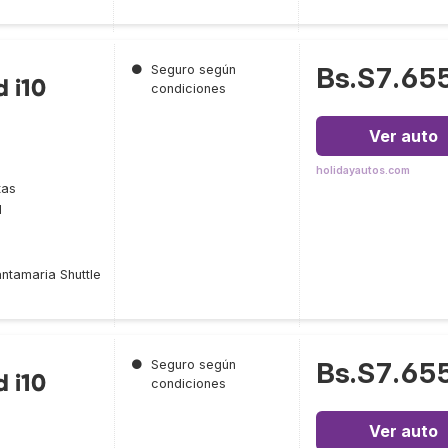
Bs.S7.65
●
Seguro según
 i10
condiciones
Ver auto
holidayautos.com
tas
l
ntamaria Shuttle
Bs.S7.65
●
Seguro según
 i10
condiciones
Ver auto