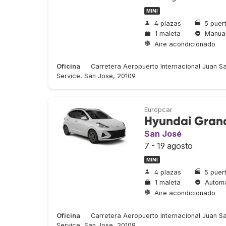
MINI
4 plazas
5 puer
1 maleta
Manua
Aire acondicionado
Oficina
Carretera Aeropuerto Internacional Juan Sa
Service, San Jose, 20109
Europcar
Hyundai Grand
San José
7 - 19 agosto
MINI
4 plazas
5 puer
1 maleta
Automá
Aire acondicionado
Oficina
Carretera Aeropuerto Internacional Juan Sa
Service, San Jose, 20109