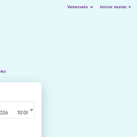
Venezuela
Iniciar sesión →
INO
N