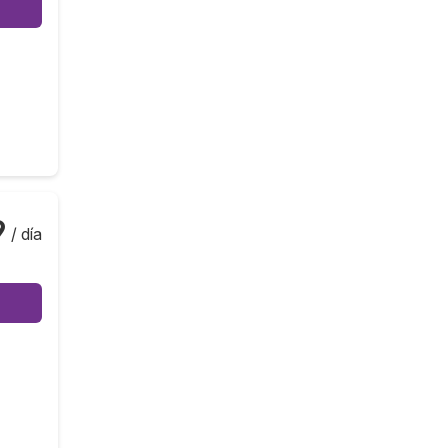
9
/ día