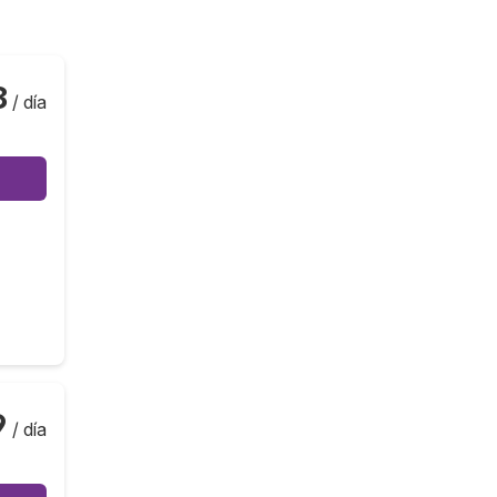
8
/ día
9
/ día