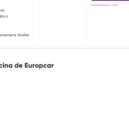
holidayautos.com
tas
tico
ntamaria Shuttle
icina de Europcar