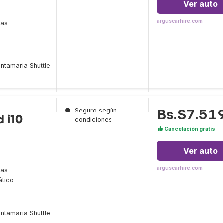
Ver auto
arguscarhire.com
tas
l
ntamaria Shuttle
Bs.S7.51
●
Seguro según
 i10
condiciones
Cancelación gratis
Ver auto
arguscarhire.com
tas
tico
ntamaria Shuttle