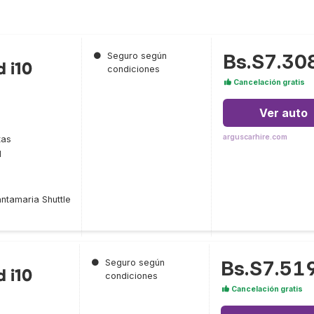
Bs.S7.30
●
Seguro según
 i10
condiciones
Cancelación gratis
Ver auto
arguscarhire.com
tas
l
ntamaria Shuttle
Bs.S7.51
●
Seguro según
 i10
condiciones
Cancelación gratis