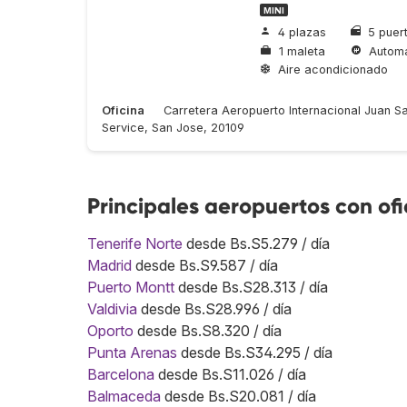
MINI
4 plazas
5 puer
1 maleta
Automá
Aire acondicionado
Oficina
Carretera Aeropuerto Internacional Juan Sa
Service, San Jose, 20109
Principales aeropuertos con of
Tenerife Norte
desde Bs.S5.279 / día
Madrid
desde Bs.S9.587 / día
Puerto Montt
desde Bs.S28.313 / día
Valdivia
desde Bs.S28.996 / día
Oporto
desde Bs.S8.320 / día
Punta Arenas
desde Bs.S34.295 / día
Barcelona
desde Bs.S11.026 / día
Balmaceda
desde Bs.S20.081 / día