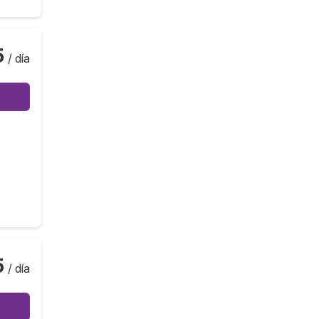
5
/ día
5
/ día