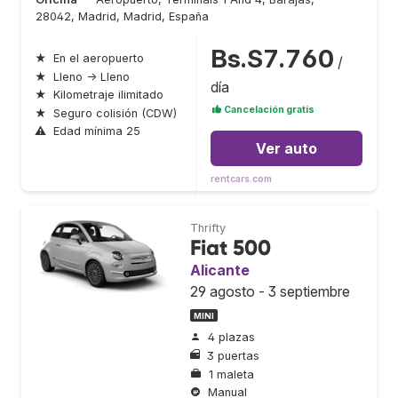
28042, Madrid, Madrid, España
Bs.S7.760
★
En el aeropuerto
/
★
Lleno → Lleno
día
★
Kilometraje ilimitado
Cancelación gratis
★
Seguro colisión (CDW)
⚠
Edad mínima 25
Ver auto
rentcars.com
Thrifty
Fiat 500
Alicante
29 agosto - 3 septiembre
MINI
4 plazas
3 puertas
1 maleta
Manual