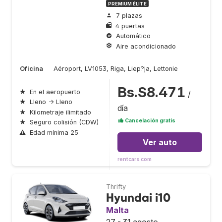
PREMIUM ÉLITE
7 plazas
4 puertas
Automático
Aire acondicionado
Oficina
Aéroport, LV1053, Riga, Liep?ja, Lettonie
Bs.S8.471
★
En el aeropuerto
/
★
Lleno → Lleno
día
★
Kilometraje ilimitado
Cancelación gratis
★
Seguro colisión (CDW)
⚠
Edad mínima 25
Ver auto
rentcars.com
Thrifty
Hyundai i10
Malta
27 - 31 agosto