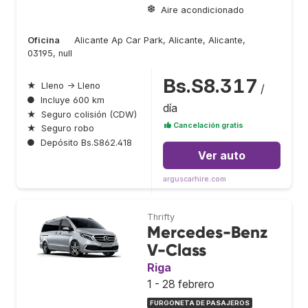
Aire acondicionado
Oficina
Alicante Ap Car Park, Alicante, Alicante,
03195, null
Bs.S8.317
★
Lleno → Lleno
/
●
Incluye 600 km
día
★
Seguro colisión (CDW)
Cancelación gratis
★
Seguro robo
●
Depósito Bs.S862.418
Ver auto
arguscarhire.com
Thrifty
Mercedes-Benz
V-Class
Riga
1 - 28 febrero
FURGONETA DE PASAJEROS