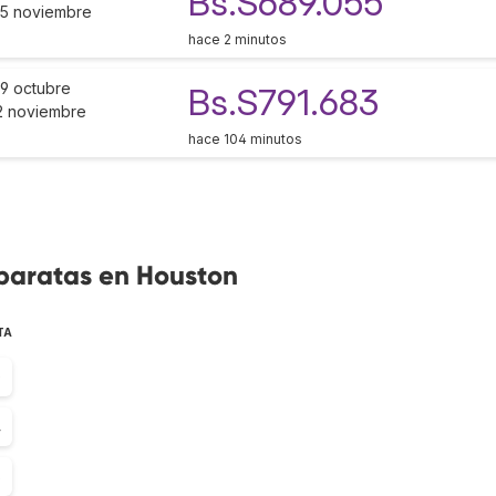
Bs.S689.055
15 noviembre
hace 2 minutos
19 octubre
Bs.S791.683
2 noviembre
hace 104 minutos
 baratas en Houston
TA
0
4
6