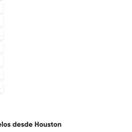
2
6
4
6
2
1
4
elos desde Houston