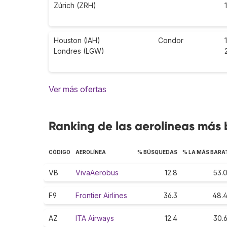
Zúrich (ZRH)
Houston (IAH)
Condor
Londres (LGW)
Ver más ofertas
Ranking de las aerolíneas más
CÓDIGO
AEROLÍNEA
% BÚSQUEDAS
% LA MÁS BARA
VB
VivaAerobus
12.8
53.
F9
Frontier Airlines
36.3
48.
AZ
ITA Airways
12.4
30.