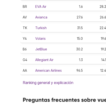
BR
EVA Air
1.6
28.
AV
Avianca
27.6
26.
TK
Turkish
31.5
22.
Y4
Volaris
15.0
19.
B6
JetBlue
30.2
19.
G4
Allegiant Air
1.3
14.
AA
American Airlines
96.5
12.
Ranking general y explicación
Preguntas frecuentes sobre vu