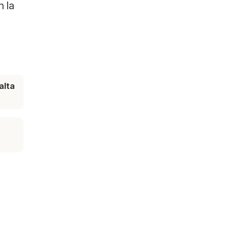
 la
alta