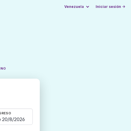
Venezuela
Iniciar sesión →
INO
GRESO