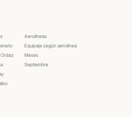
as
Aerolíneas
simeto
Equipaje según aerolínea
 Ordaz
Meses
ia
Septiembre
ay
aibo