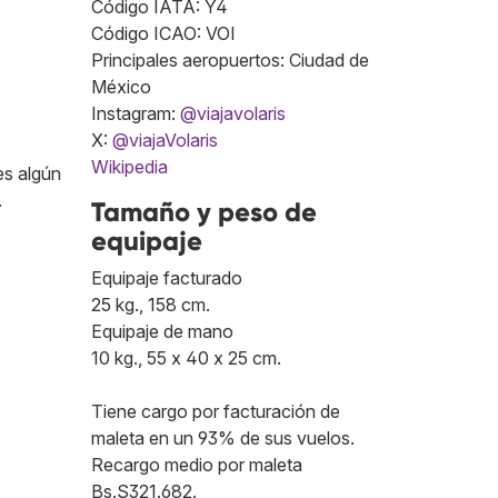
Código IATA: Y4
Código ICAO: VOI
Principales aeropuertos: Ciudad de
México
Instagram:
@viajavolaris
X:
@viajaVolaris
Wikipedia
es algún
.
Tamaño y peso de
equipaje
Equipaje facturado
25 kg., 158 cm.
Equipaje de mano
10 kg., 55 x 40 x 25 cm.
Tiene cargo por facturación de
maleta en un 93% de sus vuelos.
Recargo medio por maleta
Bs.S321.682.