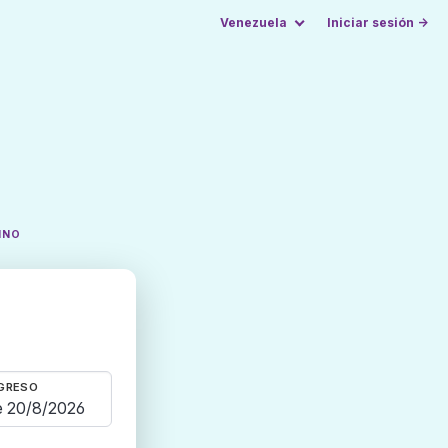
Venezuela
Iniciar sesión →
INO
GRESO