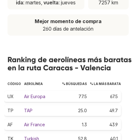
ida
: martes,
vuelta
: jueves
7257 km
Mejor momento de compra
260 días de antelación
Ranking de aerolíneas más baratas
en la ruta Caracas - Valencia
CÓDIGO
AEROLÍNEA
% BÚSQUEDAS
% LA MÁS BARATA
UX
Air Europa
77.5
67.5
TP
TAP
25.0
49.7
AF
Air France
1.3
43.9
TK
Turkish
52.8
40.1