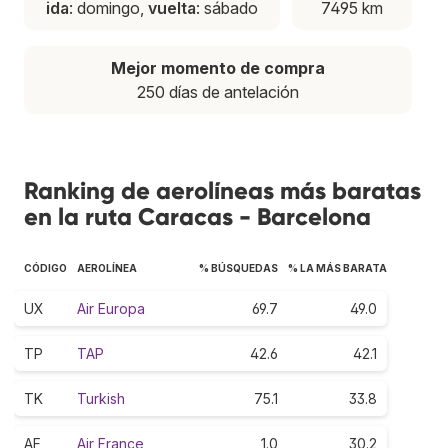
ida
: domingo,
vuelta
: sábado
7495 km
Mejor momento de compra
250 días de antelación
Ranking de aerolíneas más baratas
en la ruta Caracas - Barcelona
CÓDIGO
AEROLÍNEA
% BÚSQUEDAS
% LA MÁS BARATA
UX
Air Europa
69.7
49.0
TP
TAP
42.6
42.1
TK
Turkish
75.1
33.8
AF
Air France
1.0
30.2