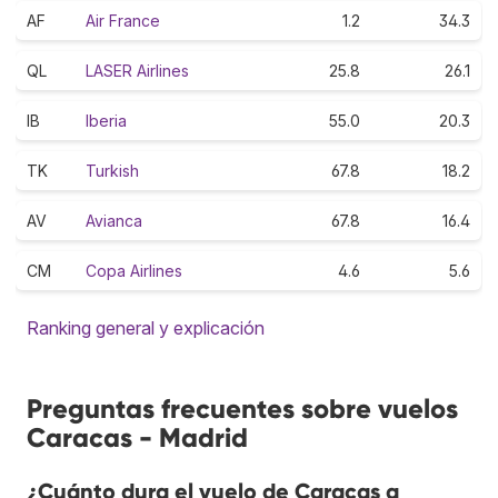
AF
Air France
1.2
34.3
QL
LASER Airlines
25.8
26.1
IB
Iberia
55.0
20.3
TK
Turkish
67.8
18.2
AV
Avianca
67.8
16.4
CM
Copa Airlines
4.6
5.6
Ranking general y explicación
Preguntas frecuentes sobre vuelos
Caracas - Madrid
¿Cuánto dura el vuelo de Caracas a