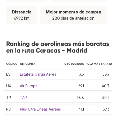
Distancia
Mejor momento de compra
6992 km
280 días de antelación
Ranking de aerolíneas más baratas
en la ruta Caracas - Madrid
CÓDIGO
AEROLÍNEA
% BÚSQUEDAS
% LA MÁS BARATA
ES
Estafeta Carga Aérea
3.5
58.9
UX
Air Europa
69.1
40.7
TP
TAP
28.8
40.2
PU
Plus Ultra Líneas Aéreas
41.1
37.3