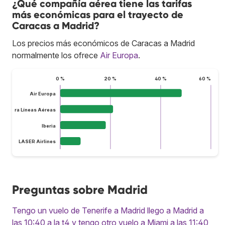
¿Qué compañía aérea tiene las tarifas
más económicas para el trayecto de
Caracas a Madrid?
Los precios más económicos de Caracas a Madrid
normalmente los ofrece
Air Europa
.
0 %
20 %
40 %
60 %
Air Europa
lus Ultra Líneas Aéreas
Iberia
LASER Airlines
Preguntas sobre Madrid
Tengo un vuelo de Tenerife a Madrid llego a Madrid a
las 10:40 a la t4 y tengo otro vuelo a Miami a las 11:40