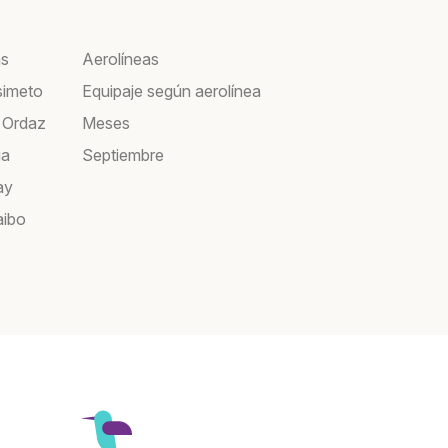
as
Aerolíneas
simeto
Equipaje según aerolínea
 Ordaz
Meses
ia
Septiembre
ay
aibo