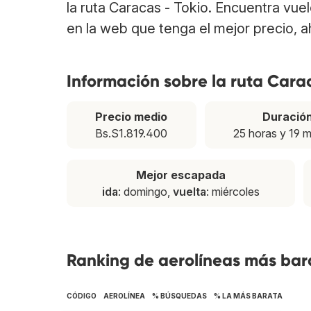
la ruta Caracas - Tokio. Encuentra vu
en la web que tenga el mejor precio, 
Información sobre la ruta Cara
Precio medio
Duració
Bs.S1.819.400
25 horas y 19 m
Mejor escapada
ida
: domingo,
vuelta
: miércoles
Ranking de aerolíneas más bara
CÓDIGO
AEROLÍNEA
% BÚSQUEDAS
% LA MÁS BARATA