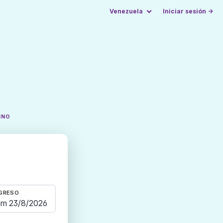
Venezuela
Iniciar sesión →
INO
GRESO