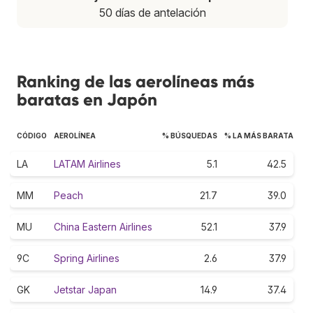
50 días de antelación
Ranking de las aerolíneas más
baratas en Japón
CÓDIGO
AEROLÍNEA
% BÚSQUEDAS
% LA MÁS BARATA
LA
LATAM Airlines
5.1
42.5
MM
Peach
21.7
39.0
MU
China Eastern Airlines
52.1
37.9
9C
Spring Airlines
2.6
37.9
GK
Jetstar Japan
14.9
37.4