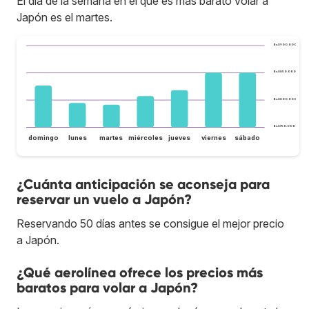
El día de la semana en el que es más barato volar a
Japón es el martes.
Bs.S900.000
Bs.S850.000
Bs.S800.000
Bs.S750.000
domingo
lunes
martes
miércoles
jueves
viernes
sábado
¿Cuánta anticipación se aconseja para
reservar un vuelo a Japón?
Reservando 50 días antes se consigue el mejor precio
a Japón.
¿Qué aerolínea ofrece los precios más
baratos para volar a Japón?