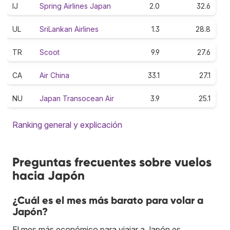
IJ
Spring Airlines Japan
2.0
32.6
UL
SriLankan Airlines
1.3
28.8
TR
Scoot
9.9
27.6
CA
Air China
33.1
27.1
NU
Japan Transocean Air
3.9
25.1
Ranking general y explicación
Preguntas frecuentes sobre vuelos
hacia Japón
¿Cuál es el mes más barato para volar a
Japón?
El mes más económico para viajar a Japón es