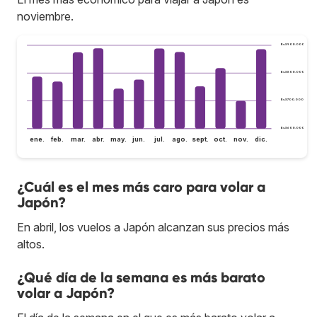
noviembre.
Bs.S900.000
Bs.S800.000
Bs.S700.000
Bs.S600.000
ene.
feb.
mar.
abr.
may.
jun.
jul.
ago.
sept.
oct.
nov.
dic.
¿Cuál es el mes más caro para volar a
Japón?
En abril, los vuelos a Japón alcanzan sus precios más
altos.
¿Qué día de la semana es más barato
volar a Japón?