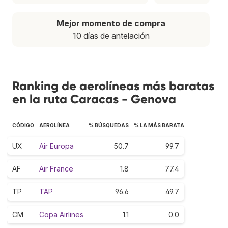
Mejor momento de compra
10 días de antelación
Ranking de aerolíneas más baratas
en la ruta Caracas - Genova
CÓDIGO
AEROLÍNEA
% BÚSQUEDAS
% LA MÁS BARATA
UX
Air Europa
50.7
99.7
AF
Air France
1.8
77.4
TP
TAP
96.6
49.7
CM
Copa Airlines
1.1
0.0