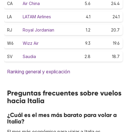
CA
Air China
5.6
24.4
LA
LATAM Airlines
4.1
24.1
RJ
Royal Jordanian
1.2
20.7
W6
Wizz Air
9.3
19.6
SV
Saudia
2.8
18.7
Ranking general y explicación
Preguntas frecuentes sobre vuelos
hacia Italia
¿Cuál es el mes más barato para volar a
Italia?
El mes más económico para viajar a Italia es