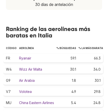
30 días de antelación
Ranking de las aerolíneas más
baratas en Italia
CÓDIGO
AEROLÍNEA
% BÚSQUEDAS
% LA MÁS BARATA
FR
Ryanair
59.1
66.3
W4
Wizz Air Malta
30.1
34.0
G9
Air Arabia
1.8
30.1
V7
Volotea
4.9
29.8
MU
China Eastern Airlines
5.4
24.8