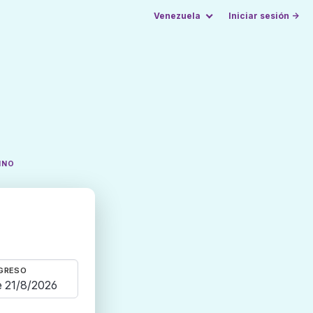
Venezuela
Iniciar sesión →
INO
GRESO