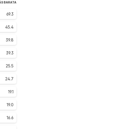
ÁS BARATA
69.3
45.4
39.8
39.3
25.5
24.7
19.1
19.0
16.6