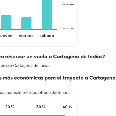
Bs.S300.000
Bs.S200.000
jueves
viernes
sábado
a reservar un vuelo a Cartagena de Indias?
recio a Cartagena de Indias.
as más económicas para el trayecto a Cartagena
ias normalmente los ofrece
JetSmart
.
20 %
30 %
40 %