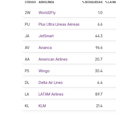
CÓDIGO
AEROLÍNEA
% BÚSQUEDAS
% LA M
2W
World2Fly
1.0
PU
Plus Ultra Líneas Aéreas
6.6
JA
JetSmart
44.3
AV
Avianca
96.6
AA
American Airlines
20.7
P5
Wingo
30.4
DL
Delta Air Lines
4.4
LA
LATAM Airlines
89.7
KL
KLM
21.4