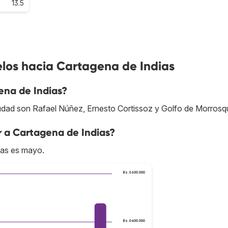
13.5
elos hacia Cartagena de Indias
ena de Indias?
udad son Rafael Núñez, Ernesto Cortissoz y Golfo de Morrosqui
r a Cartagena de Indias?
ias es mayo.
Bs.S600.000
Bs.S400.000