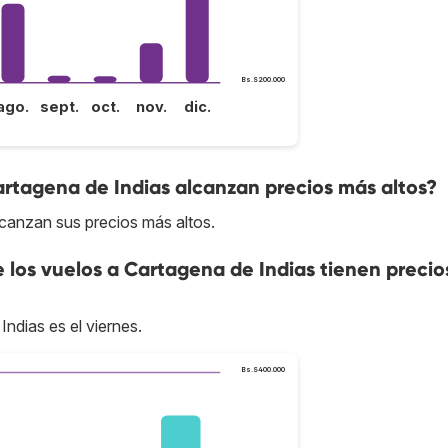
Bs.S200.000
ago.
sept.
oct.
nov.
dic.
artagena de Indias alcanzan precios más altos?
lcanzan sus precios más altos.
e los vuelos a Cartagena de Indias tienen preci
ndias es el viernes.
Bs.S400.000