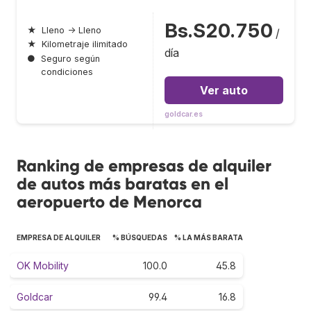
Bs.S20.750
★
Lleno → Lleno
/
★
Kilometraje ilimitado
día
●
Seguro según
condiciones
Ver auto
goldcar.es
Ranking de empresas de alquiler
de autos más baratas en el
aeropuerto de Menorca
EMPRESA DE ALQUILER
% BÚSQUEDAS
% LA MÁS BARATA
OK Mobility
100.0
45.8
Goldcar
99.4
16.8