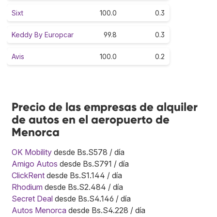
Sixt
100.0
0.3
Keddy By Europcar
99.8
0.3
Avis
100.0
0.2
Precio de las empresas de alquiler
de autos en el aeropuerto de
Menorca
OK Mobility
desde Bs.S578 / día
Amigo Autos
desde Bs.S791 / día
ClickRent
desde Bs.S1.144 / día
Rhodium
desde Bs.S2.484 / día
Secret Deal
desde Bs.S4.146 / día
Autos Menorca
desde Bs.S4.228 / día