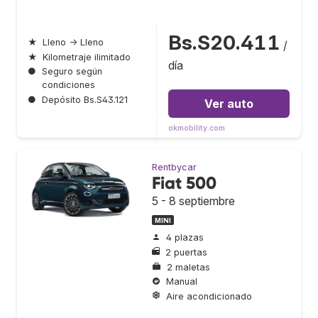
Bs.S20.411
★
Lleno → Lleno
/
★
Kilometraje ilimitado
día
●
Seguro según
condiciones
●
Depósito Bs.S43.121
Ver auto
okmobility.com
Rentbycar
Fiat 500
5 - 8 septiembre
MINI
4 plazas
2 puertas
2 maletas
Manual
Aire acondicionado