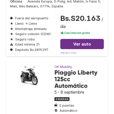
Oficina
Avenida Europa, 5-Políg. Ind. Mahón, Iv Fase 5,
Maó, Illes Balears, 07714, España
Bs.S20.163
●
Fuera del aeropuerto
/
★
Lleno → Lleno
día
★
Kilometraje ilimitado
Cancelación gratis
★
Seguro colisión (CDW)
★
Seguro robo
Ver auto
⚠
Edad mínima 21
●
Depósito Bs.S819.297
vipcars.com
OK Mobility
Piaggio Liberty
125cc
Automático
5 - 8 septiembre
2 RUEDAS
0 puertas
Automático