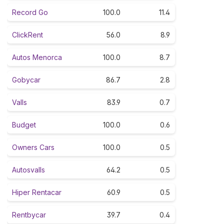
Record Go
100.0
11.4
ClickRent
56.0
8.9
Autos Menorca
100.0
8.7
Gobycar
86.7
2.8
Valls
83.9
0.7
Budget
100.0
0.6
Owners Cars
100.0
0.5
Autosvalls
64.2
0.5
Hiper Rentacar
60.9
0.5
Rentbycar
39.7
0.4