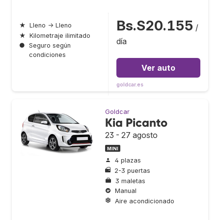
Bs.S20.155
★
Lleno → Lleno
/
★
Kilometraje ilimitado
día
●
Seguro según
condiciones
Ver auto
goldcar.es
Goldcar
Kia Picanto
23 - 27 agosto
MINI
4 plazas
2-3 puertas
3 maletas
Manual
Aire acondicionado