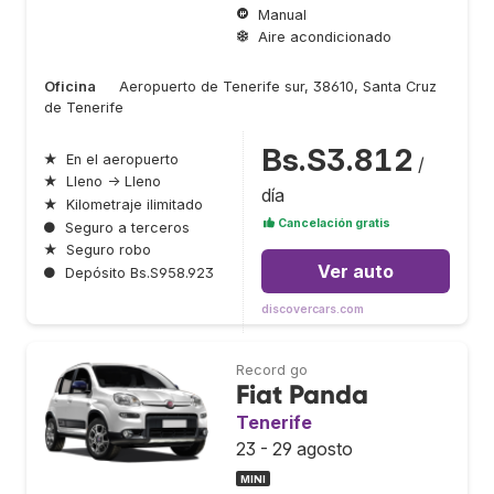
Manual
Aire acondicionado
Oficina
Aeropuerto de Tenerife sur, 38610, Santa Cruz
de Tenerife
Bs.S3.812
★
En el aeropuerto
/
★
Lleno → Lleno
día
★
Kilometraje ilimitado
Cancelación gratis
●
Seguro a terceros
★
Seguro robo
Ver auto
●
Depósito Bs.S958.923
discovercars.com
Record go
Fiat Panda
Tenerife
23 - 29 agosto
MINI