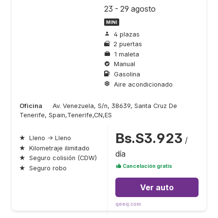
23 - 29 agosto
MINI
4 plazas
2 puertas
1 maleta
Manual
Gasolina
Aire acondicionado
Oficina
Av. Venezuela, S/n, 38639, Santa Cruz De
Tenerife, Spain,Tenerife,CN,ES
Bs.S3.923
★
Lleno → Lleno
/
★
Kilometraje ilimitado
día
★
Seguro colisión (CDW)
Cancelación gratis
★
Seguro robo
Ver auto
qeeq.com