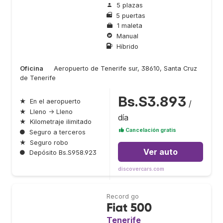
5 plazas
5 puertas
1 maleta
Manual
Híbrido
Oficina
Aeropuerto de Tenerife sur, 38610, Santa Cruz
de Tenerife
Bs.S3.893
★
En el aeropuerto
/
★
Lleno → Lleno
día
★
Kilometraje ilimitado
Cancelación gratis
●
Seguro a terceros
★
Seguro robo
Ver auto
●
Depósito Bs.S958.923
discovercars.com
Record go
Fiat 500
Tenerife