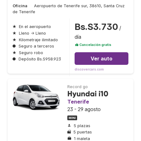
Oficina
Aeropuerto de Tenerife sur, 38610, Santa Cruz
de Tenerife
Bs.S3.730
★
En el aeropuerto
/
★
Lleno → Lleno
día
★
Kilometraje ilimitado
Cancelación gratis
●
Seguro a terceros
★
Seguro robo
Ver auto
●
Depósito Bs.S958.923
discovercars.com
Record go
Hyundai i10
Tenerife
23 - 29 agosto
MINI
5 plazas
5 puertas
1 maleta