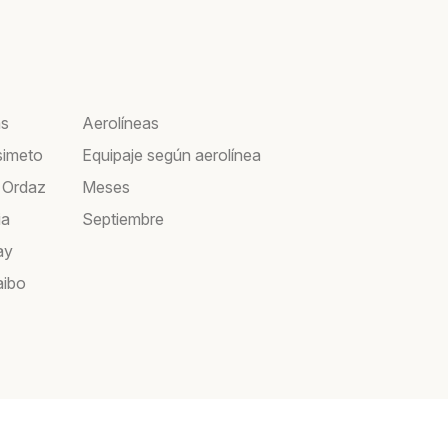
as
Aerolíneas
simeto
Equipaje según aerolínea
 Ordaz
Meses
ia
Septiembre
ay
aibo