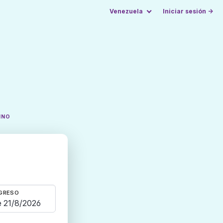
Venezuela
Iniciar sesión →
INO
GRESO