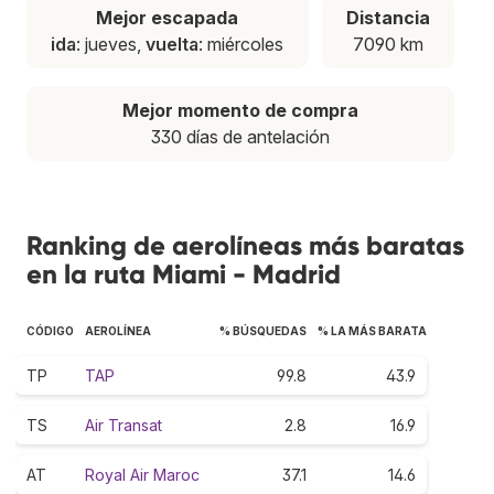
Mejor escapada
Distancia
ida
: jueves,
vuelta
: miércoles
7090 km
Mejor momento de compra
330 días de antelación
Ranking de aerolíneas más baratas
en la ruta Miami - Madrid
CÓDIGO
AEROLÍNEA
% BÚSQUEDAS
% LA MÁS BARATA
TP
TAP
99.8
43.9
TS
Air Transat
2.8
16.9
AT
Royal Air Maroc
37.1
14.6