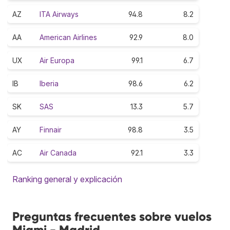
AZ
ITA Airways
94.8
8.2
AA
American Airlines
92.9
8.0
UX
Air Europa
99.1
6.7
IB
Iberia
98.6
6.2
SK
SAS
13.3
5.7
AY
Finnair
98.8
3.5
AC
Air Canada
92.1
3.3
Ranking general y explicación
Preguntas frecuentes sobre vuelos
Miami - Madrid