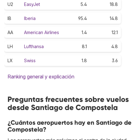
U2
EasyJet
5.4
18.8
IB
Iberia
95.4
14.8
AA
American Airlines
1.4
12.1
LH
Lufthansa
8.1
4.8
LX
Swiss
1.8
3.6
Ranking general y explicación
Preguntas frecuentes sobre vuelos
desde Santiago de Compostela
¿Cuántos aeropuertos hay en Santiago de
Compostela?