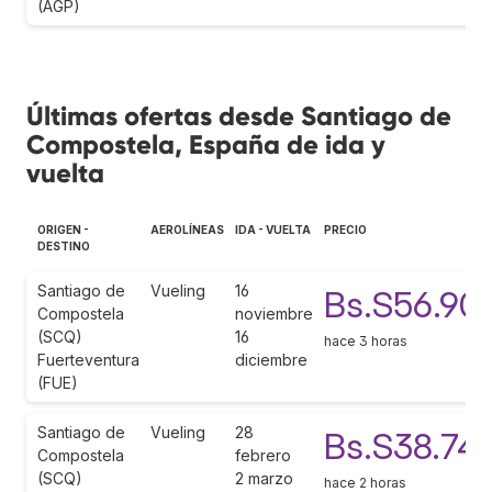
(AGP)
Últimas ofertas desde Santiago de
Compostela, España de ida y
vuelta
ORIGEN -
AEROLÍNEAS
IDA - VUELTA
PRECIO
DESTINO
Santiago de
Vueling
16
Bs.S56.90
Compostela
noviembre
(SCQ)
16
hace 3 horas
Fuerteventura
diciembre
(FUE)
Santiago de
Vueling
28
Bs.S38.74
Compostela
febrero
(SCQ)
2 marzo
hace 2 horas