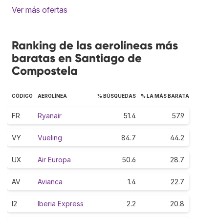
Ver más ofertas
Ranking de las aerolíneas más
baratas en Santiago de
Compostela
CÓDIGO
AEROLÍNEA
% BÚSQUEDAS
% LA MÁS BARATA
FR
Ryanair
51.4
57.9
VY
Vueling
84.7
44.2
UX
Air Europa
50.6
28.7
AV
Avianca
1.4
22.7
I2
Iberia Express
2.2
20.8