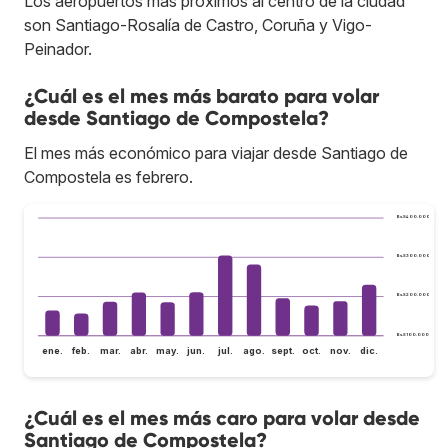
Los aeropuertos más próximos al centro de la ciudad
son Santiago-Rosalía de Castro, Coruña y Vigo-
Peinador.
¿Cuál es el mes más barato para volar
desde Santiago de Compostela?
El mes más económico para viajar desde Santiago de
Compostela es febrero.
Bs.S400.000
Bs.S300.000
Bs.S200.000
Bs.S100.000
ene.
feb.
mar.
abr.
may.
jun.
jul.
ago.
sept.
oct.
nov.
dic.
¿Cuál es el mes más caro para volar desde
Santiago de Compostela?