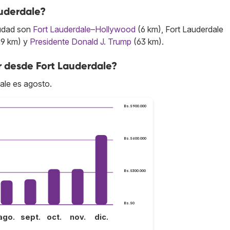
uderdale?
iudad son
Fort Lauderdale–Hollywood
(6 km), Fort Lauderdale
9 km) y
Presidente Donald J. Trump
(63 km).
r desde Fort Lauderdale?
ale es agosto.
Bs.S900.000
Bs.S600.000
Bs.S300.000
Bs.S0
ago.
sept.
oct.
nov.
dic.