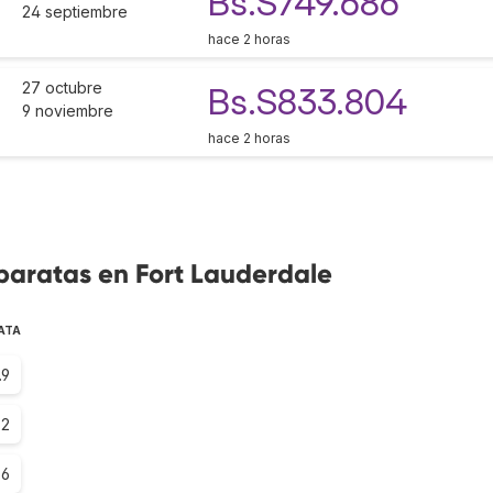
Bs.S749.686
24 septiembre
hace 2 horas
27 octubre
Bs.S833.804
9 noviembre
hace 2 horas
baratas en Fort Lauderdale
ATA
.9
.2
.6