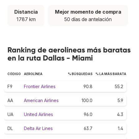
Distancia
Mejor momento de compra
1787 km
50 días de antelación
Ranking de aerolíneas más baratas
en la ruta Dallas - Miami
CÓDIGO
AEROLÍNEA
% BÚSQUEDAS
% LA MÁS BARATA
F9
Frontier Airlines
90.8
55.2
AA
American Airlines
100.0
5.9
UA
United Airlines
96.0
4.3
DL
Delta Air Lines
63.7
1.4