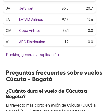
JA
JetSmart
85.5
20.7
LA
LATAM Airlines
97.7
19.6
CM
Copa Airlines
34.1
0.0
A1
APG Distribution
1.2
0.0
Ranking general y explicación
Preguntas frecuentes sobre vuelos
Cúcuta - Bogotá
¿Cuánto dura el vuelo de Cúcuta a
Bogotá?
El trayecto más corto en avión de Cúcuta (CUC) a
Bogotá (BOG) tiene una duración de 1 hora y 5