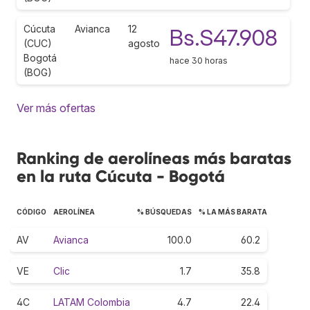
Cúcuta
Avianca
12
Bs.S47.908
(CUC)
agosto
Bogotá
hace 30 horas
(BOG)
Ver más ofertas
Ranking de aerolíneas más baratas
en la ruta Cúcuta - Bogotá
CÓDIGO
AEROLÍNEA
% BÚSQUEDAS
% LA MÁS BARATA
AV
Avianca
100.0
60.2
VE
Clic
1.7
35.8
4C
LATAM Colombia
4.7
22.4