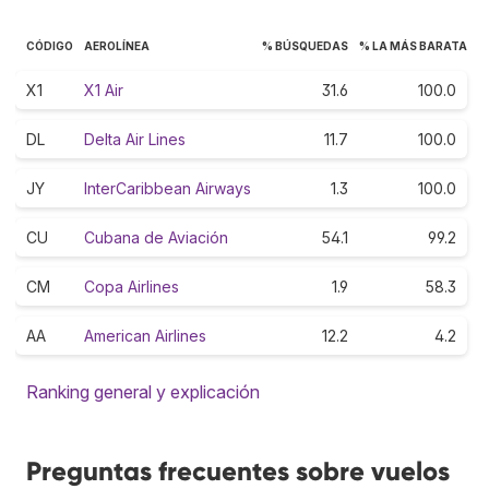
CÓDIGO
AEROLÍNEA
% BÚSQUEDAS
% LA MÁS BARATA
X1
X1 Air
31.6
100.0
DL
Delta Air Lines
11.7
100.0
JY
InterCaribbean Airways
1.3
100.0
CU
Cubana de Aviación
54.1
99.2
CM
Copa Airlines
1.9
58.3
AA
American Airlines
12.2
4.2
Ranking general y explicación
Preguntas frecuentes sobre vuelos