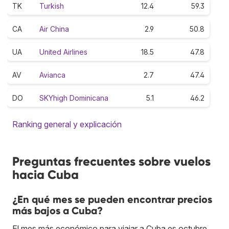
TK
Turkish
12.4
59.3
CA
Air China
2.9
50.8
UA
United Airlines
18.5
47.8
AV
Avianca
2.7
47.4
DO
SKYhigh Dominicana
5.1
46.2
Ranking general y explicación
Preguntas frecuentes sobre vuelos
hacia Cuba
¿En qué mes se pueden encontrar precios
más bajos a Cuba?
El mes más económico para viajar a Cuba es octubre.