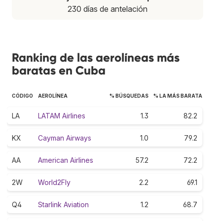
230 días de antelación
Ranking de las aerolíneas más
baratas en Cuba
CÓDIGO
AEROLÍNEA
% BÚSQUEDAS
% LA MÁS BARATA
LA
LATAM Airlines
1.3
82.2
KX
Cayman Airways
1.0
79.2
AA
American Airlines
57.2
72.2
2W
World2Fly
2.2
69.1
Q4
Starlink Aviation
1.2
68.7