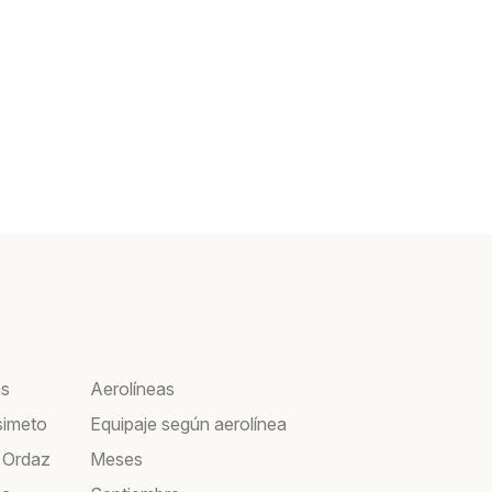
as
Aerolíneas
simeto
Equipaje según aerolínea
 Ordaz
Meses