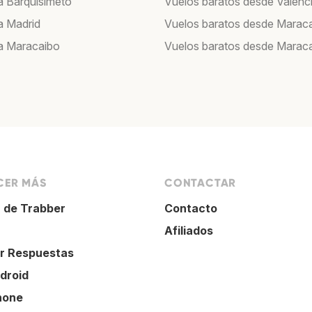
a Barquisimeto
Vuelos baratos desde Valenc
a Madrid
Vuelos baratos desde Marac
a Maracaibo
Vuelos baratos desde Marac
ER MÁS
CONTACTAR
 de Trabber
Contacto
Afiliados
r Respuestas
droid
hone