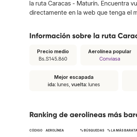
la ruta Caracas - Maturín. Encuentra v
directamente en la web que tenga el m
Información sobre la ruta Cara
Precio medio
Aerolínea popular
Bs.S145.860
Conviasa
Mejor escapada
ida
: lunes,
vuelta
: lunes
Ranking de aerolíneas más bara
CÓDIGO
AEROLÍNEA
% BÚSQUEDAS
% LA MÁS BARAT