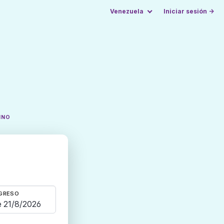
Venezuela
Iniciar sesión →
INO
GRESO