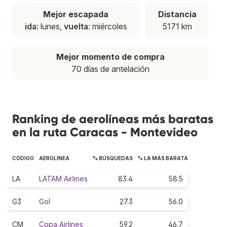
Mejor escapada
Distancia
ida
: lunes,
vuelta
: miércoles
5171 km
Mejor momento de compra
70 días de antelación
Ranking de aerolíneas más baratas
en la ruta Caracas - Montevideo
CÓDIGO
AEROLÍNEA
% BÚSQUEDAS
% LA MÁS BARATA
LA
LATAM Airlines
83.4
58.5
G3
Gol
27.3
56.0
CM
Copa Airlines
59.2
46.7