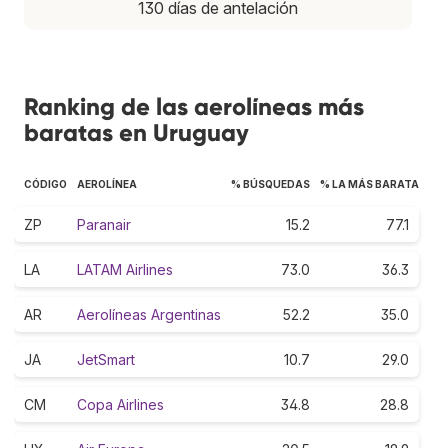
130 días de antelación
Ranking de las aerolíneas más
baratas en Uruguay
CÓDIGO
AEROLÍNEA
% BÚSQUEDAS
% LA MÁS BARATA
ZP
Paranair
15.2
77.1
LA
LATAM Airlines
73.0
36.3
AR
Aerolíneas Argentinas
52.2
35.0
JA
JetSmart
10.7
29.0
CM
Copa Airlines
34.8
28.8