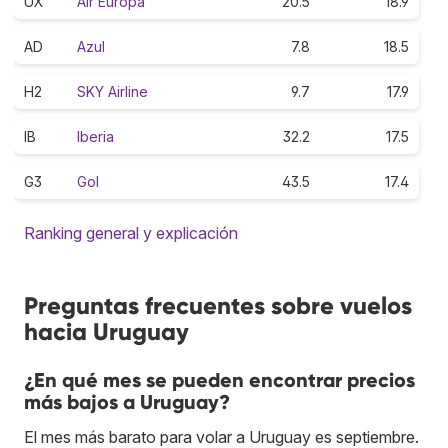
UX
Air Europa
20.5
18.9
AD
Azul
7.8
18.5
H2
SKY Airline
9.7
17.9
IB
Iberia
32.2
17.5
G3
Gol
43.5
17.4
Ranking general y explicación
Preguntas frecuentes sobre vuelos
hacia Uruguay
¿En qué mes se pueden encontrar precios
más bajos a Uruguay?
El mes más barato para volar a Uruguay es septiembre.