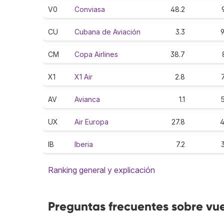
V0
Conviasa
48.2
CU
Cubana de Aviación
3.3
9
CM
Copa Airlines
38.7
X1
X1 Air
2.8
AV
Avianca
1.1
UX
Air Europa
27.8
4
IB
Iberia
7.2
Ranking general y explicación
Preguntas frecuentes sobre vu