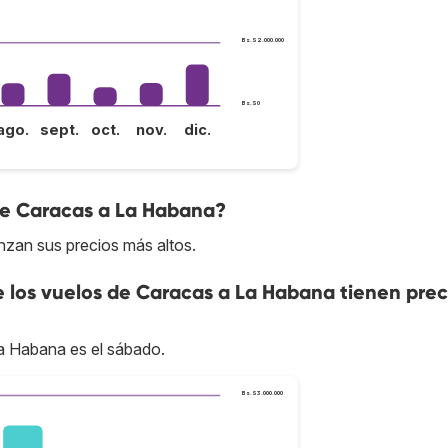
Bs.S2.000.000
Bs.S0
ago.
sept.
oct.
nov.
dic.
 de Caracas a La Habana?
nzan sus precios más altos.
e los vuelos de Caracas a La Habana tienen prec
La Habana es el sábado.
Bs.S3.000.000