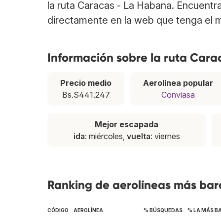
la ruta Caracas - La Habana. Encuentr
directamente en la web que tenga el m
Información sobre la ruta Car
Precio medio
Aerolínea popular
Bs.S441.247
Conviasa
Mejor escapada
ida
: miércoles,
vuelta
: viernes
Ranking de aerolíneas más bar
CÓDIGO
AEROLÍNEA
% BÚSQUEDAS
% LA MÁS B