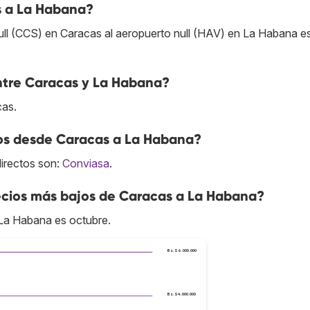
s a La Habana?
ull (CCS) en Caracas al aeropuerto null (HAV) en La Habana e
entre Caracas y La Habana?
cas.
tos desde Caracas a La Habana?
directos son:
Conviasa
.
cios más bajos de Caracas a La Habana?
La Habana es octubre.
Bs.S6.000.000
Bs.S4.000.000