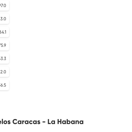
97.0
3.0
84.1
75.9
53.3
2.0
36.5
elos Caracas - La Habana