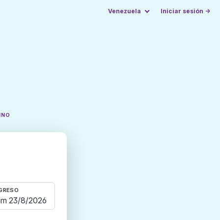
Venezuela
Iniciar sesión →
INO
GRESO