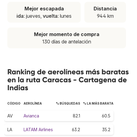
Mejor escapada
Distancia
ida
: jueves,
vuelta
: lunes
944 km
Mejor momento de compra
130 días de antelación
Ranking de aerolíneas más baratas
en la ruta Caracas - Cartagena de
Indias
CÓDIGO
AEROLÍNEA
% BÚSQUEDAS
% LA MÁS BARATA
AV
Avianca
82.1
60.5
LA
LATAM Airlines
63.2
35.2