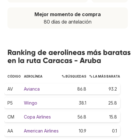
Mejor momento de compra
80 días de antelación
Ranking de aerolíneas más baratas
en la ruta Caracas - Aruba
CÓDIGO
AEROLÍNEA
% BÚSQUEDAS
% LA MÁS BARATA
AV
Avianca
86.8
93.2
P5
Wingo
38.1
25.8
CM
Copa Airlines
56.8
15.8
AA
American Airlines
10.9
0.1