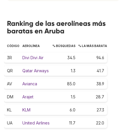
Ranking de las aerolíneas más
baratas en Aruba
CÓDIGO
AEROLÍNEA
% BÚSQUEDAS
% LA MÁS BARATA
3R
Divi Divi Air
34.5
94.6
QR
Qatar Airways
1.3
41.7
AV
Avianca
85.0
38.9
DM
Arajet
1.5
28.7
KL
KLM
6.0
27.3
UA
United Airlines
11.7
22.0