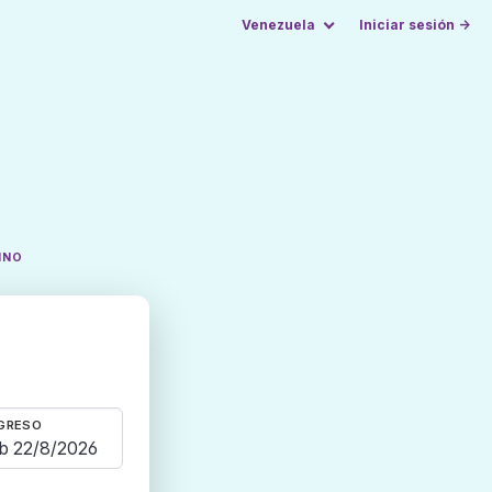
Venezuela
Iniciar sesión →
INO
GRESO