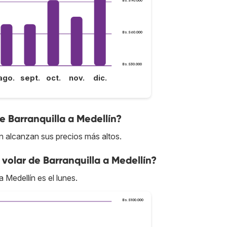
Bs.S90.000
Bs.S60.000
Bs.S30.000
ago.
sept.
oct.
nov.
dic.
e Barranquilla a Medellín?
ín alcanzan sus precios más altos.
volar de Barranquilla a Medellín?
 Medellín es el lunes.
Bs.S100.000