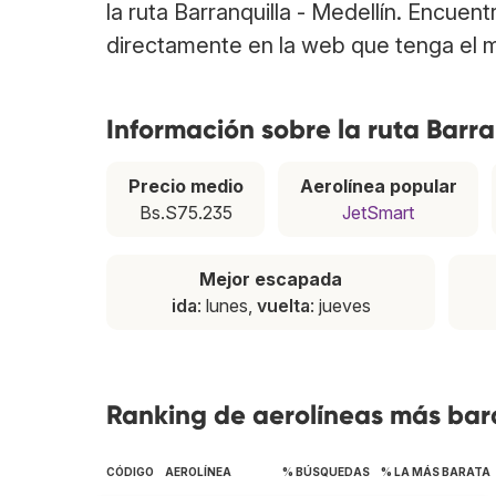
la ruta Barranquilla - Medellín. Encuen
directamente en la web que tenga el m
Información sobre la ruta Barra
Precio medio
Aerolínea popular
Bs.S75.235
JetSmart
Mejor escapada
ida
: lunes,
vuelta
: jueves
Ranking de aerolíneas más bara
CÓDIGO
AEROLÍNEA
% BÚSQUEDAS
% LA MÁS BARATA