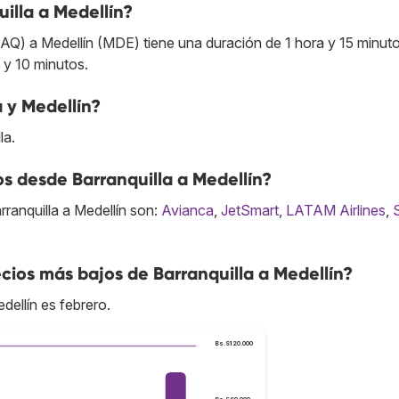
illa a Medellín?
BAQ) a Medellín (MDE) tiene una duración de 1 hora y 15 minuto
 y 10 minutos.
 y Medellín?
la.
os desde Barranquilla a Medellín?
ranquilla a Medellín son:
Avianca
,
JetSmart
,
LATAM Airlines
,
ios más bajos de Barranquilla a Medellín?
dellín es febrero.
Bs.S120.000