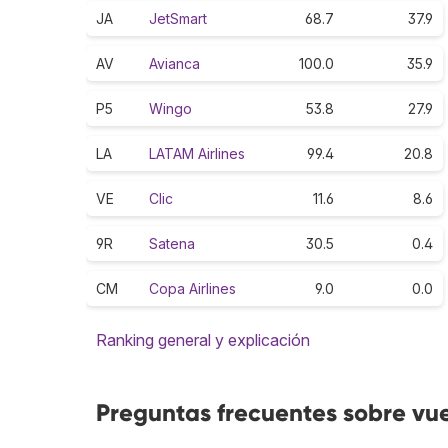
JA
JetSmart
68.7
37.9
AV
Avianca
100.0
35.9
P5
Wingo
53.8
27.9
LA
LATAM Airlines
99.4
20.8
VE
Clic
11.6
8.6
9R
Satena
30.5
0.4
CM
Copa Airlines
9.0
0.0
Ranking general y explicación
Preguntas frecuentes sobre vue