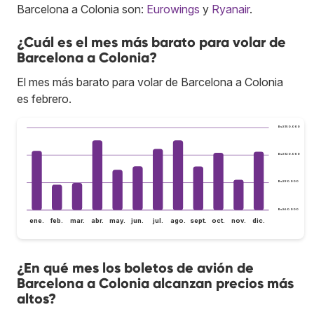
Barcelona a Colonia son:
Eurowings
y
Ryanair
.
¿Cuál es el mes más barato para volar de
Barcelona a Colonia?
El mes más barato para volar de Barcelona a Colonia
es febrero.
Bs.S150.000
Bs.S120.000
Bs.S90.000
Bs.S60.000
ene.
feb.
mar.
abr.
may.
jun.
jul.
ago.
sept.
oct.
nov.
dic.
¿En qué mes los boletos de avión de
Barcelona a Colonia alcanzan precios más
altos?