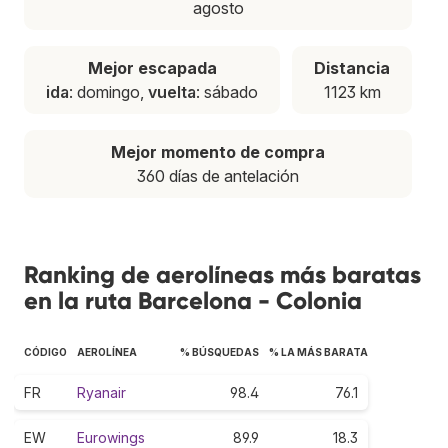
agosto
Mejor escapada
Distancia
ida
: domingo,
vuelta
: sábado
1123 km
Mejor momento de compra
360 días de antelación
Ranking de aerolíneas más baratas
en la ruta Barcelona - Colonia
CÓDIGO
AEROLÍNEA
% BÚSQUEDAS
% LA MÁS BARATA
FR
Ryanair
98.4
76.1
EW
Eurowings
89.9
18.3