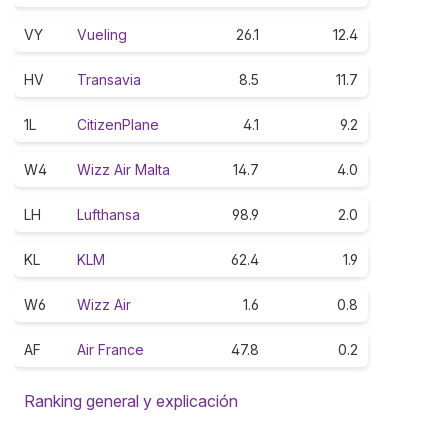
VY
Vueling
26.1
12.4
HV
Transavia
8.5
11.7
1L
CitizenPlane
4.1
9.2
W4
Wizz Air Malta
14.7
4.0
LH
Lufthansa
98.9
2.0
KL
KLM
62.4
1.9
W6
Wizz Air
1.6
0.8
AF
Air France
47.8
0.2
Ranking general y explicación