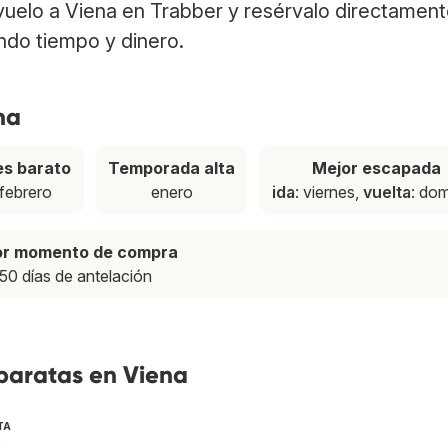
 vuelo a Viena en Trabber y resérvalo directament
ndo tiempo y dinero.
na
s barato
Temporada alta
Mejor escapada
febrero
enero
ida
: viernes,
vuelta
: do
or momento de compra
50 días de antelación
 baratas en Viena
TA