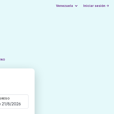
Venezuela
Iniciar sesión →
INO
GRESO