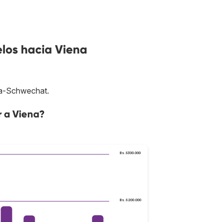
los hacia Viena
ena-Schwechat.
r a Viena?
Bs.S300.000
Bs.S200.000