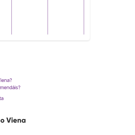
Viena?
omendáis?
ta
no Viena