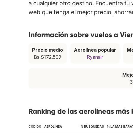
a cualquier otro destino. Encuentra tu
web que tenga el mejor precio, ahorra
Información sobre vuelos a Vie
Precio medio
Aerolínea popular
Me
Bs.S172.509
Ryanair
Mej
3
Ranking de las aerolíneas más
CÓDIGO
AEROLÍNEA
% BÚSQUEDAS
% LA MÁS BARA