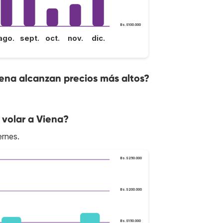
Bs.S100.000
ago.
sept.
oct.
nov.
dic.
iena alcanzan precios más altos?
 volar a Viena?
ernes.
Bs.S250.000
Bs.S200.000
Bs.S150.000