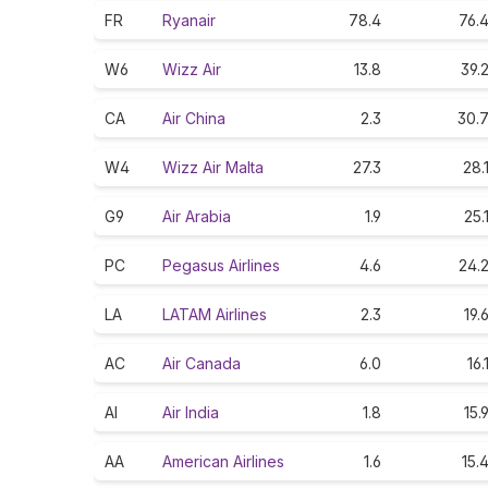
FR
Ryanair
78.4
76.
W6
Wizz Air
13.8
39.
CA
Air China
2.3
30.
W4
Wizz Air Malta
27.3
28.
G9
Air Arabia
1.9
25.
PC
Pegasus Airlines
4.6
24.
LA
LATAM Airlines
2.3
19.
AC
Air Canada
6.0
16.
AI
Air India
1.8
15.
AA
American Airlines
1.6
15.