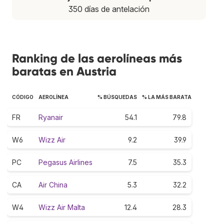
350 días de antelación
Ranking de las aerolíneas más
baratas en Austria
CÓDIGO
AEROLÍNEA
% BÚSQUEDAS
% LA MÁS BARATA
FR
Ryanair
54.1
79.8
W6
Wizz Air
9.2
39.9
PC
Pegasus Airlines
7.5
35.3
CA
Air China
5.3
32.2
W4
Wizz Air Malta
12.4
28.3