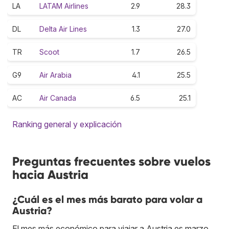
LA
LATAM Airlines
2.9
28.3
DL
Delta Air Lines
1.3
27.0
TR
Scoot
1.7
26.5
G9
Air Arabia
4.1
25.5
AC
Air Canada
6.5
25.1
Ranking general y explicación
Preguntas frecuentes sobre vuelos
hacia Austria
¿Cuál es el mes más barato para volar a
Austria?
El mes más económico para viajar a Austria es marzo.