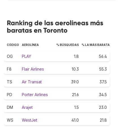
Ranking de las aerolíneas más
baratas en Toronto
CÓDIGO
AEROLÍNEA
% BÚSQUEDAS
% LA MÁS BARATA
OG
PLAY
1.8
56.4
F8
Flair Airlines
10.3
55.3
TS
Air Transat
39.0
37.5
PD
Porter Airlines
21.6
34.5
DM
Arajet
1.5
23.0
WS
WestJet
41.0
21.8