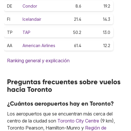
DE
Condor
8.6
19.2
FI
Icelandair
21.4
14.3
TP
TAP
50.2
13.0
AA
American Airlines
61.4
12.2
Ranking general y explicación
Preguntas frecuentes sobre vuelos
hacia Toronto
¿Cuántos aeropuertos hay en Toronto?
Los aeropuertos que se encuentran más cerca del
centro de la ciudad son
Toronto City Centre
(9 km),
Toronto Pearson, Hamilton-Munro y
Región de