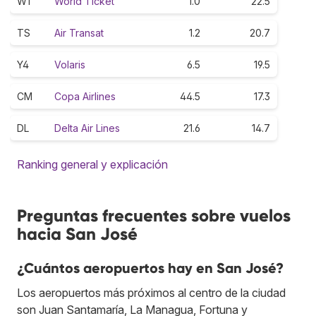
W1
World Ticket
1.0
22.5
TS
Air Transat
1.2
20.7
Y4
Volaris
6.5
19.5
CM
Copa Airlines
44.5
17.3
DL
Delta Air Lines
21.6
14.7
Ranking general y explicación
Preguntas frecuentes sobre vuelos
hacia San José
¿Cuántos aeropuertos hay en San José?
Los aeropuertos más próximos al centro de la ciudad
son Juan Santamaría, La Managua, Fortuna y