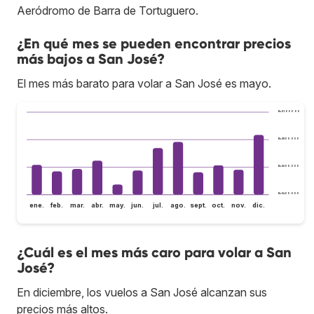
Aeródromo de Barra de Tortuguero.
¿En qué mes se pueden encontrar precios
más bajos a San José?
El mes más barato para volar a San José es mayo.
Bs.S1.000.000
Bs.S800.000
Bs.S600.000
Bs.S400.000
ene.
feb.
mar.
abr.
may.
jun.
jul.
ago.
sept.
oct.
nov.
dic.
¿Cuál es el mes más caro para volar a San
José?
En diciembre, los vuelos a San José alcanzan sus
precios más altos.