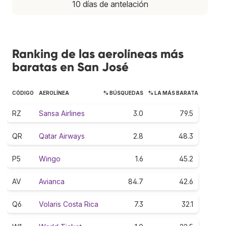
10 días de antelación
Ranking de las aerolíneas más
baratas en San José
CÓDIGO
AEROLÍNEA
% BÚSQUEDAS
% LA MÁS BARATA
RZ
Sansa Airlines
3.0
79.5
QR
Qatar Airways
2.8
48.3
P5
Wingo
1.6
45.2
AV
Avianca
84.7
42.6
Q6
Volaris Costa Rica
7.3
32.1