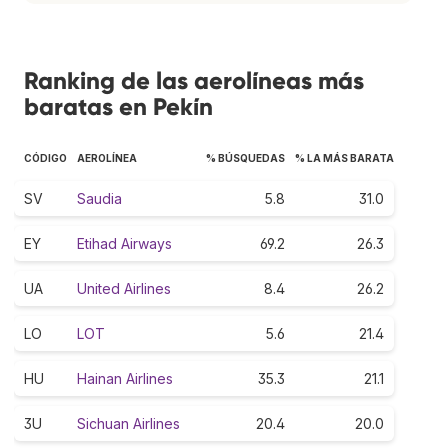
Ranking de las aerolíneas más
baratas en Pekín
CÓDIGO
AEROLÍNEA
% BÚSQUEDAS
% LA MÁS BARATA
SV
Saudia
5.8
31.0
EY
Etihad Airways
69.2
26.3
UA
United Airlines
8.4
26.2
LO
LOT
5.6
21.4
HU
Hainan Airlines
35.3
21.1
3U
Sichuan Airlines
20.4
20.0