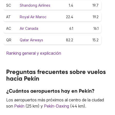
SC
Shandong Airlines
1.4
19.7
AT
Royal Air Maroc
22.4
19.2
AC
Air Canada
6.1
16.1
QR
Qatar Airways
82.2
15.2
Ranking general y explicación
Preguntas frecuentes sobre vuelos
hacia Pekín
¿Cuántos aeropuertos hay en Pekín?
Los aeropuertos más próximos al centro de la ciudad
son
Pekín
(25 km) y
Pekín-Daxing
(44 km).