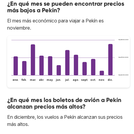
¿En qué mes se pueden encontrar precios
más bajos a Pekín?
El mes más económico para viajar a Pekín es
noviembre.
Bs.S800.000
Bs.S700.000
Bs.S600.000
ene.
feb.
mar.
abr.
may.
jun.
jul.
ago.
sept.
oct.
nov.
dic.
¿En qué mes los boletos de avión a Pekín
alcanzan precios más altos?
En diciembre, los vuelos a Pekín alcanzan sus precios
más altos.